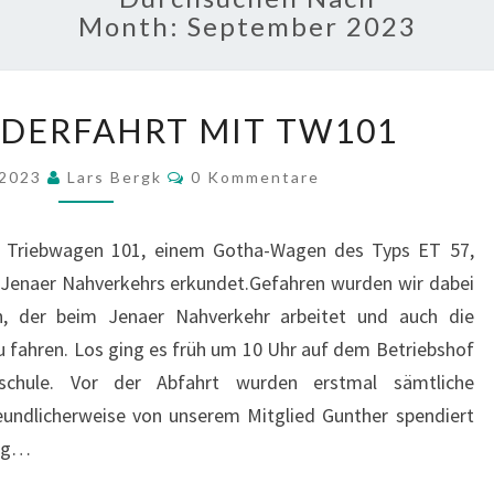
Month:
September 2023
VEREINSSONDERFAHRT
DERFAHRT MIT TW101
MIT
TW101
Kommentare
 2023
Lars Bergk
0 Kommentare
m Triebwagen 101, einem Gotha-Wagen des Typs ET 57,
 Jenaer Nahverkehrs erkundet.Gefahren wurden wir dabei
in, der beim Jenaer Nahverkehr arbeitet und auch die
 fahren. Los ging es früh um 10 Uhr auf dem Betriebshof
dschule. Vor der Abfahrt wurden erstmal sämtliche
eundlicherweise von unserem Mitglied Gunther spendiert
tag…